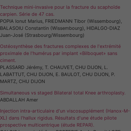
Technique mini-invasive pour la fracture du scaphoïde
carpien. Série de 47 cas.
Experience
POPIA Ionut Marius, FRIEDMANN Tibor (Wissembourg),
Afin que notre
BALASOIU Constantin (Wissembourg), HIDALGO-DIAZ
site Web
Juan-José (Strasbourg/Wissembourg)
fonctionne au
mieux lors de
Ostéosynthèse des fractures complexes de l'extrémité
votre visite. Si
vous refusez
proximale de l'humérus par implant «Bilboquet» sans
ces cookies,
ciment.
certaines
PLASSARD Jérémy, T. CHAUVET, CHU DIJON, L.
fonctionnalités
LABATTUT, CHU DIJON, E. BAULOT, CHU DIJON, P.
disparaîtront
MARTZ, CHU DIJON
du site.
Simultaneous vs staged Bilateral total Knee arthroplasty.
ABDALLAH Amer
Marketing
En partageant
Injection intra-articulaire d'un viscosupplément (Hanox-M-
vos intérêts et
XL) dans l'hallux rigidus. Résultats d'une étude pilote
votre
prospective multicentrique (étude REPAR).
comportement