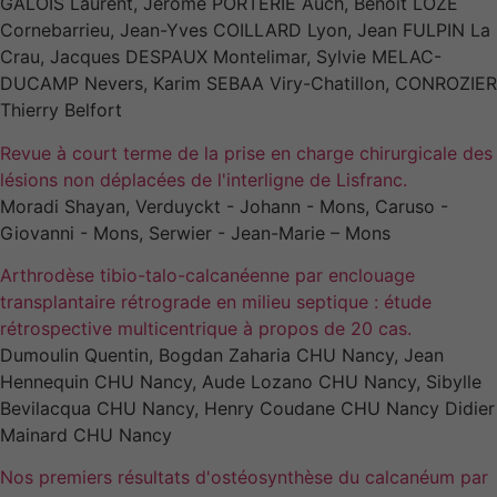
lorsque vous
GALOIS Laurent, Jérôme PORTERIE Auch, Benoit LOZE
visitez notre
Cornebarrieu, Jean-Yves COILLARD Lyon, Jean FULPIN La
site, vous
Crau, Jacques DESPAUX Montelimar, Sylvie MELAC-
augmentez les
DUCAMP Nevers, Karim SEBAA Viry-Chatillon, CONROZIER
chances de
Thierry Belfort
voir du
contenu et
Revue à court terme de la prise en charge chirurgicale des
des offres
lésions non déplacées de l'interligne de Lisfranc.
personnalisés.
Moradi Shayan, Verduyckt - Johann - Mons, Caruso -
Giovanni - Mons, Serwier - Jean-Marie – Mons
Arthrodèse tibio-talo-calcanéenne par enclouage
transplantaire rétrograde en milieu septique : étude
rétrospective multicentrique à propos de 20 cas.
Dumoulin Quentin, Bogdan Zaharia CHU Nancy, Jean
Hennequin CHU Nancy, Aude Lozano CHU Nancy, Sibylle
Bevilacqua CHU Nancy, Henry Coudane CHU Nancy Didier
Mainard CHU Nancy
Nos premiers résultats d'ostéosynthèse du calcanéum par