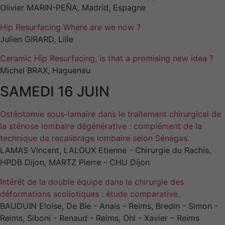
Ces cookies ne
Olivier MARIN-PEÑA, Madrid, Espagne
sont pas
facultatifs. Ils
Hip Resurfacing Where are we now ?
sont
Julien GIRARD, Lille
nécessaires au
fonctionnement
Ceramic Hip Resurfacing, is that a promising new idea ?
du site Web.
Michel BRAX, Haguenau
SAMEDI 16 JUIN
Statistiques
Afin que nous
Ostéotomie sous-lamaire dans le traitement chirurgical de
puissions
la sténose lombaire dégénérative : complément de la
améliorer la
technique de recalibrage lombaire selon Sénégas.
fonctionnalité
LAMAS Vincent, LALOUX Etienne - Chirurgie du Rachis,
et la
structure du
HPDB Dijon, MARTZ Pierre - CHU Dijon
site Web, en
fonction de
Intérêt de la double équipe dans la chirurgie des
la manière
déformations scoliotiques : étude comparative.
dont le site
BAUDUIN Eloise, De Bie - Anais - Reims, Bredin - Simon -
Web est
Reims, Siboni - Renaud - Reims, Ohl - Xavier – Reims
utilisé.