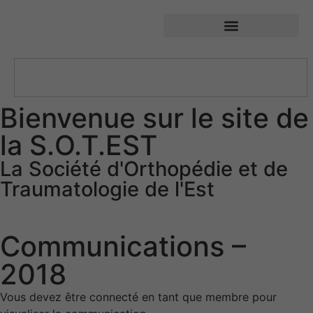
SOTEST – Société d’Orthopédie et de Traumatologie de l’Est
Bienvenue sur le site de
la S.O.T.EST
La Société d'Orthopédie et de
Traumatologie de l'Est
Communications –
2018
Vous devez être connecté en tant que membre pour