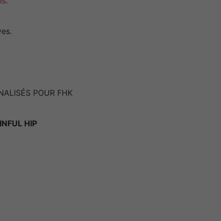
es.
ves.
NALISÉS POUR FHK
NFUL HIP
Nécessaires
Ces cookies ne
sont pas
facultatifs. Ils
sont
nécessaires au