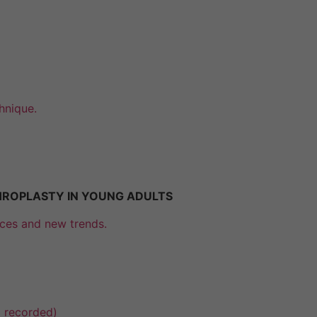
fonctionnement
du site Web.
Statistiques
Afin que nous
puissions
hnique.
améliorer la
fonctionnalité
et la
structure du
site Web, en
fonction de
THROPLASTY IN YOUNG ADULTS
la manière
dont le site
nces and new trends.
Web est
utilisé.
Experience
Afin que notre
 recorded)
site Web