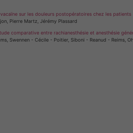
Ropivacaïne sur les douleurs postopératoires chez les patient
ijon, Pierre Martz, Jérémy Plassard
étude comparative entre rachianesthésie et anesthésie génér
ims, Swennen - Cécile - Poitier, Siboni - Reanud - Reims, Oh