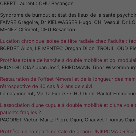
OBERT Laurent : CHU Besançon
Syndrome de burnout et état des lieux de la santé psycholo
FAIVRE Grégoire, Dr KIELWASSER Hugo, CHI Vesoul, Dr L
MENEZ Clément, CHU Besançon
Luxation chronique isolée de tête radiale chez l'adulte : tec
BORDET Alice, LE MENTEC Oregan Dijon, TROUILLOUD Pier
Prothèse totale de hanche à double mobilité et col modulai
HIDALGO DIAZ Juan José, FRIEDMANN Tibor Wissembourg
Restauration de l'offset fémoral et de la longueur des mem
rétrospective de 40 cas à 2 ans de suivi.
Lamas Vincent, Martz Pierre - CHU Dijon, Baulot Emmanue
L'association d'une cupule à double mobilité et d'une voie 
patients fragiles ?.
PACORET Victor, Martz Pierre Dijon, Chauvet Thomas Dijon
Prothèse unicompartimentale de genou UNIKROMA : Résulta