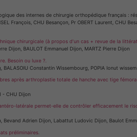
gique des internes de chirurgie orthopédique français : rés
OISEL François, CHU Besançon, Pr OBERT Laurent, CHU Be
hnique chirurgicale (à propos d'un cas + revue de la littérat
re Dijon, BAULOT Emmanuel Dijon, MARTZ Pierre Dijon
re. Besoin ou luxe ?.
, BALASOIU Constantin Wissembourg, POPIA Ionut wisse
bres après arthroplastie totale de hanche avec tige fémoral
l - CHU Dijon
antéro-latérale permet-elle de contrôler efficacement le ris
, Bevand Adrien Dijon, Labattut Ludovic Dijon, Baulot Emm
ts préliminaires.