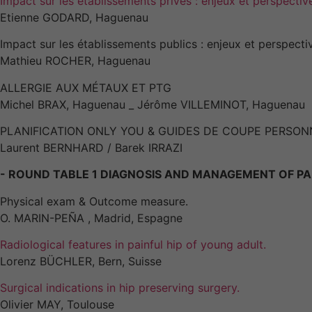
Impact sur les établissements privés : enjeux et perspectiv
Etienne GODARD, Haguenau
Impact sur les établissements publics : enjeux et perspecti
Mathieu ROCHER, Haguenau
ALLERGIE AUX MÉTAUX ET PTG
Michel BRAX, Haguenau _ Jérôme VILLEMINOT, Haguenau
PLANIFICATION ONLY YOU & GUIDES DE COUPE PERSON
Laurent BERNHARD / Barek IRRAZI
- ROUND TABLE 1 DIAGNOSIS AND MANAGEMENT OF PAI
Physical exam & Outcome measure.
O. MARIN-PEÑA , Madrid, Espagne
Radiological features in painful hip of young adult.
Lorenz BÜCHLER, Bern, Suisse
Surgical indications in hip preserving surgery.
Olivier MAY, Toulouse