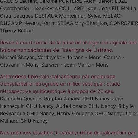
lorsque vous
GALOIS Laurent, Jérôme PORTERIE Auch, Benoit LOZE
visitez notre
Cornebarrieu, Jean-Yves COILLARD Lyon, Jean FULPIN La
site, vous
Crau, Jacques DESPAUX Montelimar, Sylvie MELAC-
augmentez les
DUCAMP Nevers, Karim SEBAA Viry-Chatillon, CONROZIER
chances de
Thierry Belfort
voir du
contenu et
Revue à court terme de la prise en charge chirurgicale des
des offres
lésions non déplacées de l'interligne de Lisfranc.
personnalisés.
Moradi Shayan, Verduyckt - Johann - Mons, Caruso -
Giovanni - Mons, Serwier - Jean-Marie – Mons
Arthrodèse tibio-talo-calcanéenne par enclouage
transplantaire rétrograde en milieu septique : étude
rétrospective multicentrique à propos de 20 cas.
Dumoulin Quentin, Bogdan Zaharia CHU Nancy, Jean
Hennequin CHU Nancy, Aude Lozano CHU Nancy, Sibylle
Bevilacqua CHU Nancy, Henry Coudane CHU Nancy Didier
Mainard CHU Nancy
Nos premiers résultats d'ostéosynthèse du calcanéum par