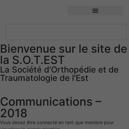
SOTEST – Société d’Orthopédie et de Traumatologie de l’Est
Bienvenue sur le site de
la S.O.T.EST
La Société d'Orthopédie et de
Traumatologie de l'Est
Communications –
2018
Vous devez être connecté en tant que membre pour