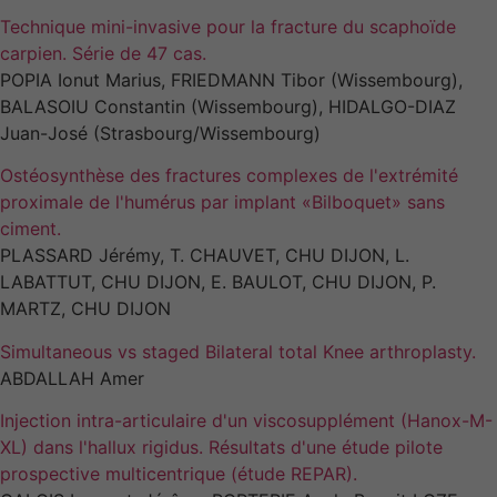
Technique mini-invasive pour la fracture du scaphoïde
carpien. Série de 47 cas.
Experience
POPIA Ionut Marius, FRIEDMANN Tibor (Wissembourg),
Afin que notre
BALASOIU Constantin (Wissembourg), HIDALGO-DIAZ
site Web
Juan-José (Strasbourg/Wissembourg)
fonctionne au
mieux lors de
Ostéosynthèse des fractures complexes de l'extrémité
votre visite. Si
vous refusez
proximale de l'humérus par implant «Bilboquet» sans
ces cookies,
ciment.
certaines
PLASSARD Jérémy, T. CHAUVET, CHU DIJON, L.
fonctionnalités
LABATTUT, CHU DIJON, E. BAULOT, CHU DIJON, P.
disparaîtront
MARTZ, CHU DIJON
du site.
Simultaneous vs staged Bilateral total Knee arthroplasty.
ABDALLAH Amer
Marketing
En partageant
Injection intra-articulaire d'un viscosupplément (Hanox-M-
vos intérêts et
XL) dans l'hallux rigidus. Résultats d'une étude pilote
votre
prospective multicentrique (étude REPAR).
comportement