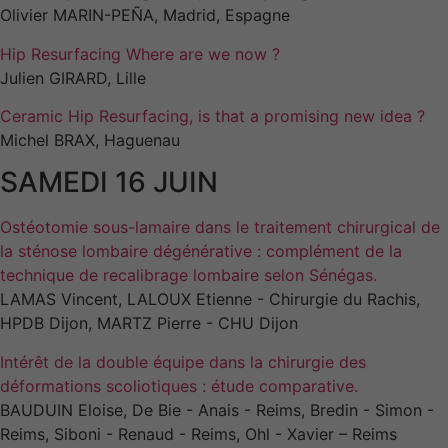
Ces cookies ne
Olivier MARIN-PEÑA, Madrid, Espagne
sont pas
facultatifs. Ils
Hip Resurfacing Where are we now ?
sont
Julien GIRARD, Lille
nécessaires au
fonctionnement
Ceramic Hip Resurfacing, is that a promising new idea ?
du site Web.
Michel BRAX, Haguenau
SAMEDI 16 JUIN
Statistiques
Afin que nous
Ostéotomie sous-lamaire dans le traitement chirurgical de
puissions
la sténose lombaire dégénérative : complément de la
améliorer la
technique de recalibrage lombaire selon Sénégas.
fonctionnalité
LAMAS Vincent, LALOUX Etienne - Chirurgie du Rachis,
et la
structure du
HPDB Dijon, MARTZ Pierre - CHU Dijon
site Web, en
fonction de
Intérêt de la double équipe dans la chirurgie des
la manière
déformations scoliotiques : étude comparative.
dont le site
BAUDUIN Eloise, De Bie - Anais - Reims, Bredin - Simon -
Web est
Reims, Siboni - Renaud - Reims, Ohl - Xavier – Reims
utilisé.