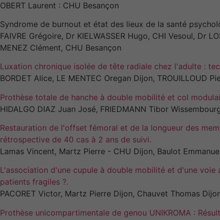
OBERT Laurent : CHU Besançon
Syndrome de burnout et état des lieux de la santé psycholo
FAIVRE Grégoire, Dr KIELWASSER Hugo, CHI Vesoul, Dr L
MENEZ Clément, CHU Besançon
Luxation chronique isolée de tête radiale chez l'adulte : tec
BORDET Alice, LE MENTEC Oregan Dijon, TROUILLOUD Pier
Prothèse totale de hanche à double mobilité et col modulai
HIDALGO DIAZ Juan José, FRIEDMANN Tibor Wissembourg
Restauration de l'offset fémoral et de la longueur des mem
rétrospective de 40 cas à 2 ans de suivi.
Lamas Vincent, Martz Pierre - CHU Dijon, Baulot Emmanue
L'association d'une cupule à double mobilité et d'une voie 
patients fragiles ?.
PACORET Victor, Martz Pierre Dijon, Chauvet Thomas Dijon
Prothèse unicompartimentale de genou UNIKROMA : Résulta