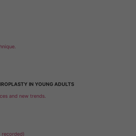
fonctionnement
du site Web.
Statistiques
Afin que nous
puissions
hnique.
améliorer la
fonctionnalité
et la
structure du
site Web, en
fonction de
THROPLASTY IN YOUNG ADULTS
la manière
dont le site
nces and new trends.
Web est
utilisé.
Experience
Afin que notre
 recorded)
site Web