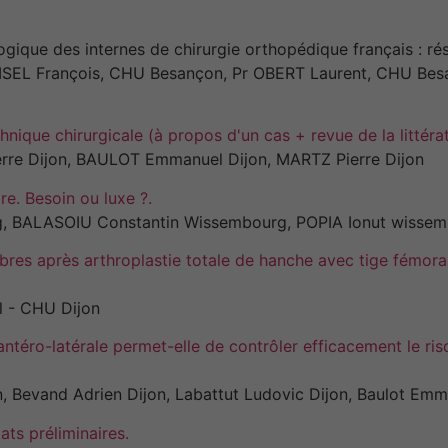
gique des internes de chirurgie orthopédique français : rés
OISEL François, CHU Besançon, Pr OBERT Laurent, CHU Be
hnique chirurgicale (à propos d'un cas + revue de la littérat
re Dijon, BAULOT Emmanuel Dijon, MARTZ Pierre Dijon
re. Besoin ou luxe ?.
, BALASOIU Constantin Wissembourg, POPIA Ionut wisse
bres après arthroplastie totale de hanche avec tige fémoral
l - CHU Dijon
antéro-latérale permet-elle de contrôler efficacement le ris
, Bevand Adrien Dijon, Labattut Ludovic Dijon, Baulot Emm
ts préliminaires.