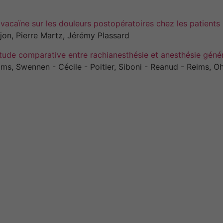
Ropivacaïne sur les douleurs postopératoires chez les patient
ijon, Pierre Martz, Jérémy Plassard
étude comparative entre rachianesthésie et anesthésie génér
ims, Swennen - Cécile - Poitier, Siboni - Reanud - Reims, Oh