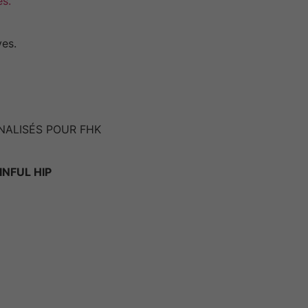
es.
ves.
NALISÉS POUR FHK
NFUL HIP
Nécessaires
Ces cookies ne
sont pas
facultatifs. Ils
sont
nécessaires au