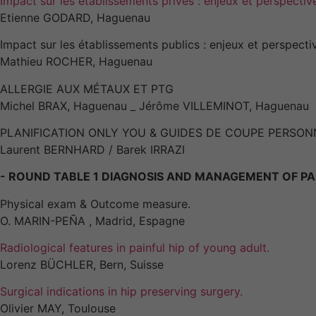
Impact sur les établissements privés : enjeux et perspectiv
Etienne GODARD, Haguenau
Impact sur les établissements publics : enjeux et perspecti
Mathieu ROCHER, Haguenau
ALLERGIE AUX MÉTAUX ET PTG
Michel BRAX, Haguenau _ Jérôme VILLEMINOT, Haguenau
PLANIFICATION ONLY YOU & GUIDES DE COUPE PERSON
Laurent BERNHARD / Barek IRRAZI
- ROUND TABLE 1 DIAGNOSIS AND MANAGEMENT OF PAI
Physical exam & Outcome measure.
O. MARIN-PEÑA , Madrid, Espagne
Radiological features in painful hip of young adult.
Lorenz BÜCHLER, Bern, Suisse
Surgical indications in hip preserving surgery.
Olivier MAY, Toulouse