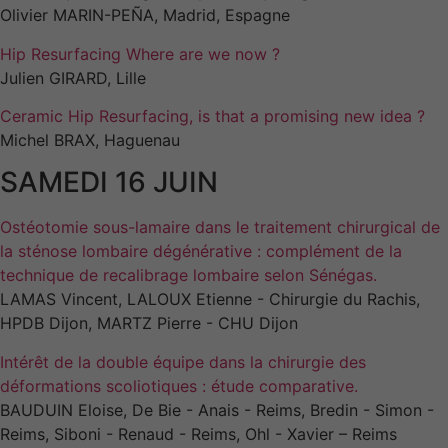
Ces cookies ne
Olivier MARIN-PEÑA, Madrid, Espagne
sont pas
facultatifs. Ils
Hip Resurfacing Where are we now ?
sont
Julien GIRARD, Lille
nécessaires au
fonctionnement
Ceramic Hip Resurfacing, is that a promising new idea ?
du site Web.
Michel BRAX, Haguenau
SAMEDI 16 JUIN
Statistiques
Afin que nous
Ostéotomie sous-lamaire dans le traitement chirurgical de
puissions
la sténose lombaire dégénérative : complément de la
améliorer la
technique de recalibrage lombaire selon Sénégas.
fonctionnalité
LAMAS Vincent, LALOUX Etienne - Chirurgie du Rachis,
et la
structure du
HPDB Dijon, MARTZ Pierre - CHU Dijon
site Web, en
fonction de
Intérêt de la double équipe dans la chirurgie des
la manière
déformations scoliotiques : étude comparative.
dont le site
BAUDUIN Eloise, De Bie - Anais - Reims, Bredin - Simon -
Web est
Reims, Siboni - Renaud - Reims, Ohl - Xavier – Reims
utilisé.