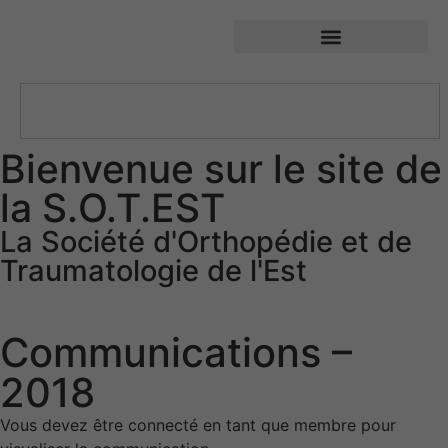
SOTEST – Société d’Orthopédie et de Traumatologie de l’Est
Bienvenue sur le site de
la S.O.T.EST
La Société d'Orthopédie et de
Traumatologie de l'Est
Communications –
2018
Vous devez être connecté en tant que membre pour