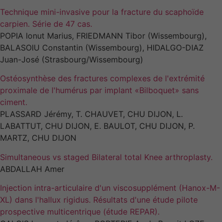
Technique mini-invasive pour la fracture du scaphoïde
carpien. Série de 47 cas.
Experience
POPIA Ionut Marius, FRIEDMANN Tibor (Wissembourg),
Afin que notre
BALASOIU Constantin (Wissembourg), HIDALGO-DIAZ
site Web
Juan-José (Strasbourg/Wissembourg)
fonctionne au
mieux lors de
Ostéosynthèse des fractures complexes de l'extrémité
votre visite. Si
vous refusez
proximale de l'humérus par implant «Bilboquet» sans
ces cookies,
ciment.
certaines
PLASSARD Jérémy, T. CHAUVET, CHU DIJON, L.
fonctionnalités
LABATTUT, CHU DIJON, E. BAULOT, CHU DIJON, P.
disparaîtront
MARTZ, CHU DIJON
du site.
Simultaneous vs staged Bilateral total Knee arthroplasty.
ABDALLAH Amer
Marketing
En partageant
Injection intra-articulaire d'un viscosupplément (Hanox-M-
vos intérêts et
XL) dans l'hallux rigidus. Résultats d'une étude pilote
votre
prospective multicentrique (étude REPAR).
comportement