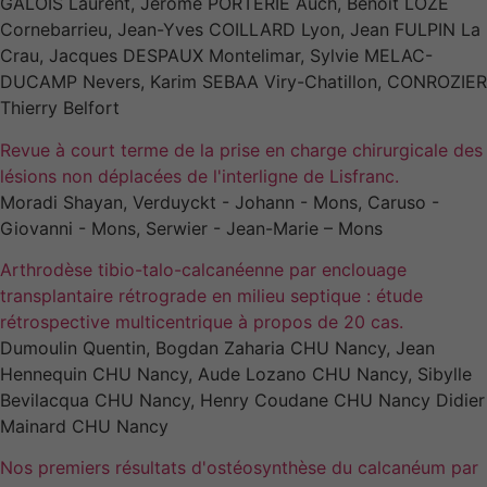
lorsque vous
GALOIS Laurent, Jérôme PORTERIE Auch, Benoit LOZE
visitez notre
Cornebarrieu, Jean-Yves COILLARD Lyon, Jean FULPIN La
site, vous
Crau, Jacques DESPAUX Montelimar, Sylvie MELAC-
augmentez les
DUCAMP Nevers, Karim SEBAA Viry-Chatillon, CONROZIER
chances de
Thierry Belfort
voir du
contenu et
Revue à court terme de la prise en charge chirurgicale des
des offres
lésions non déplacées de l'interligne de Lisfranc.
personnalisés.
Moradi Shayan, Verduyckt - Johann - Mons, Caruso -
Giovanni - Mons, Serwier - Jean-Marie – Mons
Arthrodèse tibio-talo-calcanéenne par enclouage
transplantaire rétrograde en milieu septique : étude
rétrospective multicentrique à propos de 20 cas.
Dumoulin Quentin, Bogdan Zaharia CHU Nancy, Jean
Hennequin CHU Nancy, Aude Lozano CHU Nancy, Sibylle
Bevilacqua CHU Nancy, Henry Coudane CHU Nancy Didier
Mainard CHU Nancy
Nos premiers résultats d'ostéosynthèse du calcanéum par