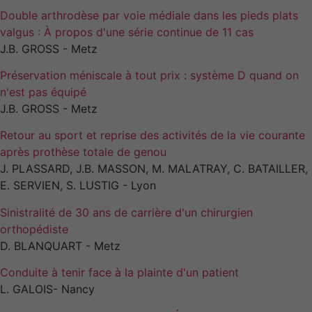
En partageant
Double arthrodèse par voie médiale dans les pieds plats
vos intérêts et
valgus : À propos d'une série continue de 11 cas
votre
J.B. GROSS - Metz
comportement
lorsque vous
Préservation méniscale à tout prix : système D quand on
visitez notre
n'est pas équipé
site, vous
augmentez les
J.B. GROSS - Metz
chances de
voir du
Retour au sport et reprise des activités de la vie courante
contenu et
après prothèse totale de genou
des offres
J. PLASSARD, J.B. MASSON, M. MALATRAY, C. BATAILLER,
personnalisés.
E. SERVIEN, S. LUSTIG - Lyon
Sinistralité de 30 ans de carrière d'un chirurgien
orthopédiste
D. BLANQUART - Metz
Conduite à tenir face à la plainte d'un patient
L. GALOIS- Nancy