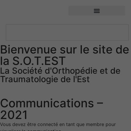
SOTEST – Société d’Orthopédie et de Traumatologie de l’Est
Bienvenue sur le site de
la S.O.T.EST
La Société d'Orthopédie et de
Traumatologie de l'Est
Communications –
2021
Vous devez être connecté en tant que membre pour