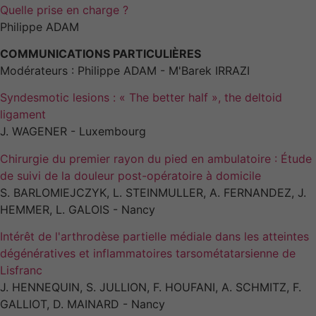
fonction de
Quelle prise en charge ?
la manière
Philippe ADAM
dont le site
Web est
COMMUNICATIONS PARTICULIÈRES
utilisé.
Modérateurs : Philippe ADAM - M'Barek IRRAZI
Syndesmotic lesions : « The better half », the deltoid
Experience
ligament
Afin que notre
J. WAGENER - Luxembourg
site Web
fonctionne au
Chirurgie du premier rayon du pied en ambulatoire : Étude
mieux lors de
de suivi de la douleur post-opératoire à domicile
votre visite. Si
S. BARLOMIEJCZYK, L. STEINMULLER, A. FERNANDEZ, J.
vous refusez
ces cookies,
HEMMER, L. GALOIS - Nancy
certaines
fonctionnalités
Intérêt de l'arthrodèse partielle médiale dans les atteintes
disparaîtront
dégénératives et inflammatoires tarsométatarsienne de
du site.
Lisfranc
J. HENNEQUIN, S. JULLION, F. HOUFANI, A. SCHMITZ, F.
GALLIOT, D. MAINARD - Nancy
Marketing