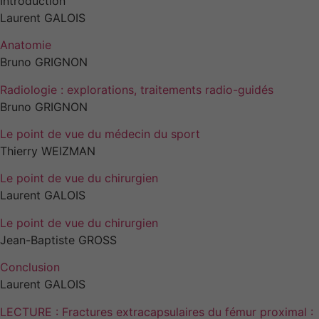
Introduction
Laurent GALOIS
Anatomie
Nécessaires
Bruno GRIGNON
Ces cookies ne
sont pas
Radiologie : explorations, traitements radio-guidés
facultatifs. Ils
Bruno GRIGNON
sont
nécessaires au
Le point de vue du médecin du sport
fonctionnement
Thierry WEIZMAN
du site Web.
Le point de vue du chirurgien
Laurent GALOIS
Statistiques
Afin que nous
Le point de vue du chirurgien
puissions
Jean-Baptiste GROSS
améliorer la
fonctionnalité
Conclusion
et la
Laurent GALOIS
structure du
site Web, en
LECTURE : Fractures extracapsulaires du fémur proximal :