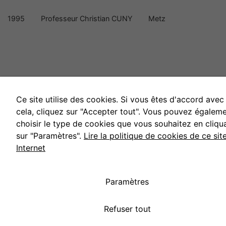
sont
nécessaires au
1995
Professeur Christian CUNY
Metz
fonctionnement
du site Web.
Statistiques
Afin que nous
puissions
améliorer la
Ce site utilise des cookies. Si vous êtes d'accord avec
fonctionnalité
cela, cliquez sur "Accepter tout". Vous pouvez égalem
et la
choisir le type de cookies que vous souhaitez en cliqu
structure du
sur "Paramètres".
Lire la politique de cookies de ce sit
site Web, en
Internet
fonction de
la manière
dont le site
Web est
Paramètres
utilisé.
Refuser tout
Experience