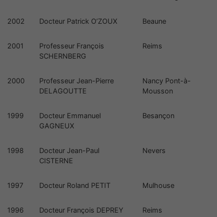
2002
Docteur Patrick O’ZOUX
Beaune
2001
Professeur François
Reims
SCHERNBERG
2000
Professeur Jean-Pierre
Nancy Pont-à-
DELAGOUTTE
Mousson
1999
Docteur Emmanuel
Besançon
GAGNEUX
1998
Docteur Jean-Paul
Nevers
CISTERNE
Nécessaires
1997
Docteur Roland PETIT
Mulhouse
Ces cookies ne
sont pas
facultatifs. Ils
1996
Docteur François DEPREY
Reims