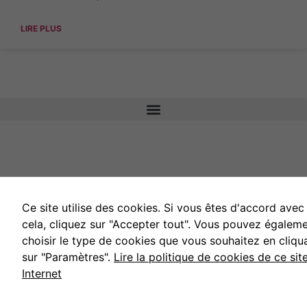
LIRE PLUS
Experience
Afin que notre
site Web
fonctionne au
mieux lors de
votre visite. Si
vous refusez
ces cookies,
certaines
fonctionnalités
disparaîtront
du site.
Ce site utilise des cookies. Si vous êtes d'accord avec
cela, cliquez sur "Accepter tout". Vous pouvez égalem
Marketing
choisir le type de cookies que vous souhaitez en cliqu
En partageant
sur "Paramètres".
Lire la politique de cookies de ce sit
vos intérêts et
votre
Internet
comportement
lorsque vous