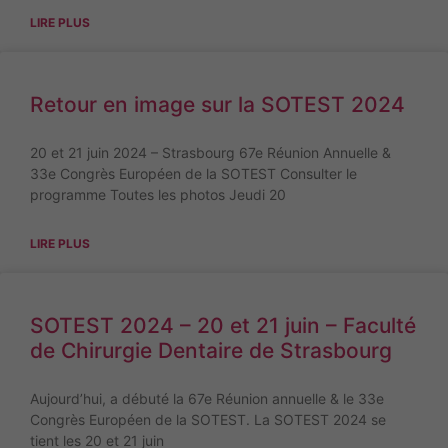
sont pas
LIRE PLUS
facultatifs. Ils
sont
nécessaires au
fonctionnement
Retour en image sur la SOTEST 2024
du site Web.
20 et 21 juin 2024 – Strasbourg 67e Réunion Annuelle &
33e Congrès Européen de la SOTEST Consulter le
Statistiques
programme Toutes les photos Jeudi 20
Afin que nous
puissions
LIRE PLUS
améliorer la
fonctionnalité
et la
structure du
SOTEST 2024 – 20 et 21 juin – Faculté
site Web, en
de Chirurgie Dentaire de Strasbourg
fonction de
la manière
dont le site
Aujourd’hui, a débuté la 67e Réunion annuelle & le 33e
Web est
Congrès Européen de la SOTEST. La SOTEST 2024 se
utilisé.
tient les 20 et 21 juin