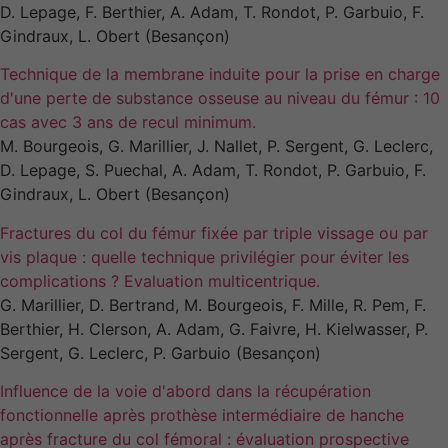
nécessaires au
D. Lepage, F. Berthier, A. Adam, T. Rondot, P. Garbuio, F.
fonctionnement
Gindraux, L. Obert (Besançon)
du site Web.
Technique de la membrane induite pour la prise en charge
d'une perte de substance osseuse au niveau du fémur : 10
Statistiques
cas avec 3 ans de recul minimum.
Afin que nous
M. Bourgeois, G. Marillier, J. Nallet, P. Sergent, G. Leclerc,
puissions
D. Lepage, S. Puechal, A. Adam, T. Rondot, P. Garbuio, F.
améliorer la
Gindraux, L. Obert (Besançon)
fonctionnalité
et la
Fractures du col du fémur fixée par triple vissage ou par
structure du
vis plaque : quelle technique privilégier pour éviter les
site Web, en
fonction de
complications ? Evaluation multicentrique.
la manière
G. Marillier, D. Bertrand, M. Bourgeois, F. Mille, R. Pem, F.
dont le site
Berthier, H. Clerson, A. Adam, G. Faivre, H. Kielwasser, P.
Web est
Sergent, G. Leclerc, P. Garbuio (Besançon)
utilisé.
Influence de la voie d'abord dans la récupération
fonctionnelle après prothèse intermédiaire de hanche
Experience
après fracture du col fémoral : évaluation prospective
Afin que notre