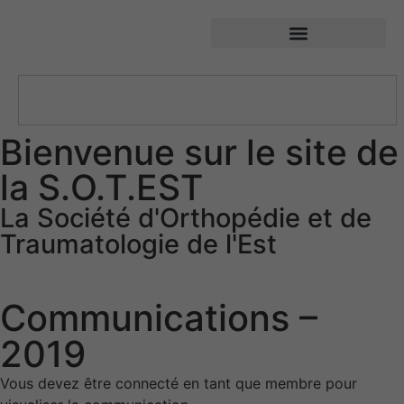
SOTEST – Société d’Orthopédie et de Traumatologie de l’Est
Bienvenue sur le site de
la S.O.T.EST
La Société d'Orthopédie et de
Traumatologie de l'Est
Communications –
2019
Vous devez être connecté en tant que membre pour