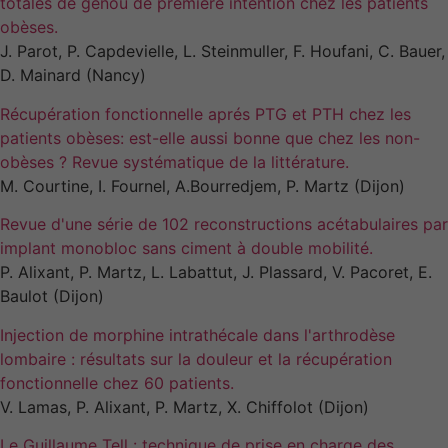
totales de genou de première intention chez les patients
obèses.
J. Parot, P. Capdevielle, L. Steinmuller, F. Houfani, C. Bauer,
D. Mainard (Nancy)
Récupération fonctionnelle aprés PTG et PTH chez les
patients obèses: est-elle aussi bonne que chez les non-
obèses ? Revue systématique de la littérature.
M. Courtine, I. Fournel, A.Bourredjem, P. Martz (Dijon)
Revue d'une série de 102 reconstructions acétabulaires par
implant monobloc sans ciment à double mobilité.
P. Alixant, P. Martz, L. Labattut, J. Plassard, V. Pacoret, E.
Baulot (Dijon)
Injection de morphine intrathécale dans l'arthrodèse
lombaire : résultats sur la douleur et la récupération
fonctionnelle chez 60 patients.
V. Lamas, P. Alixant, P. Martz, X. Chiffolot (Dijon)
Le Guillaume Tell : technique de prise en charge des