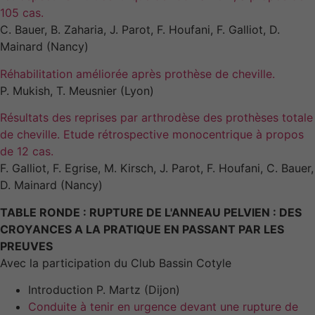
chances de
105 cas.
voir du
contenu et
C. Bauer, B. Zaharia, J. Parot, F. Houfani, F. Galliot, D.
des offres
Mainard (Nancy)
personnalisés.
Réhabilitation améliorée après prothèse de cheville.
P. Mukish, T. Meusnier (Lyon)
Résultats des reprises par arthrodèse des prothèses totale
de cheville. Etude rétrospective monocentrique à propos
de 12 cas.
F. Galliot, F. Egrise, M. Kirsch, J. Parot, F. Houfani, C. Bauer,
D. Mainard (Nancy)
TABLE RONDE : RUPTURE DE L'ANNEAU PELVIEN : DES
CROYANCES A LA PRATIQUE EN PASSANT PAR LES
PREUVES
Avec la participation du Club Bassin Cotyle
Introduction P. Martz (Dijon)
Conduite à tenir en urgence devant une rupture de