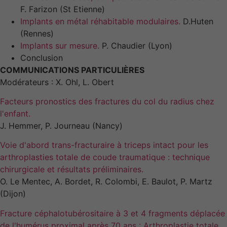
F. Farizon (St Etienne)
Implants en métal réhabitable modulaires.
D.Huten
(Rennes)
Implants sur mesure.
P. Chaudier (Lyon)
Conclusion
COMMUNICATIONS PARTICULIÈRES
Modérateurs : X. Ohl, L. Obert
Facteurs pronostics des fractures du col du radius chez
l'enfant.
J. Hemmer, P. Journeau (Nancy)
Voie d'abord trans-fracturaire à triceps intact pour les
arthroplasties totale de coude traumatique : technique
chirurgicale et résultats préliminaires.
O. Le Mentec, A. Bordet, R. Colombi, E. Baulot, P. Martz
(Dijon)
Fracture céphalotubérositaire à 3 et 4 fragments déplacée
de l'humérus proximal après 70 ans : Arthroplastie totale