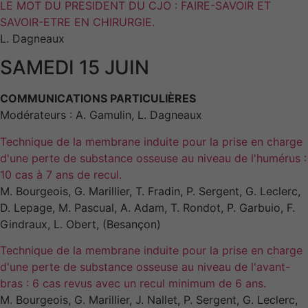
LE MOT DU PRESIDENT DU CJO : FAIRE-SAVOIR ET
SAVOIR-ETRE EN CHIRURGIE.
L. Dagneaux
SAMEDI 15 JUIN
COMMUNICATIONS PARTICULIÈRES
Modérateurs : A. Gamulin, L. Dagneaux
Technique de la membrane induite pour la prise en charge
d'une perte de substance osseuse au niveau de l'humérus :
10 cas à 7 ans de recul.
M. Bourgeois, G. Marillier, T. Fradin, P. Sergent, G. Leclerc,
D. Lepage, M. Pascual, A. Adam, T. Rondot, P. Garbuio, F.
Gindraux, L. Obert, (Besançon)
Nécessaires
Technique de la membrane induite pour la prise en charge
Ces cookies ne
d'une perte de substance osseuse au niveau de l'avant-
sont pas
bras : 6 cas revus avec un recul minimum de 6 ans.
facultatifs. Ils
M. Bourgeois, G. Marillier, J. Nallet, P. Sergent, G. Leclerc,
sont