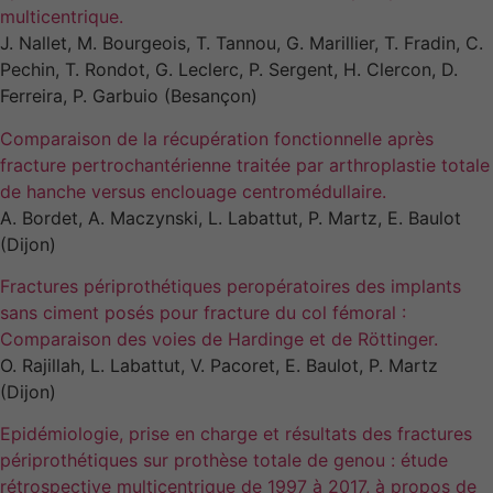
multicentrique.
site Web
J. Nallet, M. Bourgeois, T. Tannou, G. Marillier, T. Fradin, C.
fonctionne au
mieux lors de
Pechin, T. Rondot, G. Leclerc, P. Sergent, H. Clercon, D.
votre visite. Si
Ferreira, P. Garbuio (Besançon)
vous refusez
ces cookies,
Comparaison de la récupération fonctionnelle après
certaines
fracture pertrochantérienne traitée par arthroplastie totale
fonctionnalités
de hanche versus enclouage centromédullaire.
disparaîtront
A. Bordet, A. Maczynski, L. Labattut, P. Martz, E. Baulot
du site.
(Dijon)
Fractures périprothétiques peropératoires des implants
Marketing
sans ciment posés pour fracture du col fémoral :
En partageant
Comparaison des voies de Hardinge et de Röttinger.
vos intérêts et
votre
O. Rajillah, L. Labattut, V. Pacoret, E. Baulot, P. Martz
comportement
(Dijon)
lorsque vous
visitez notre
Epidémiologie, prise en charge et résultats des fractures
site, vous
périprothétiques sur prothèse totale de genou : étude
augmentez les
rétrospective multicentrique de 1997 à 2017, à propos de